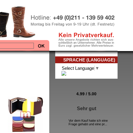
SPRACHE (LANGUAGE)
Select Language
▼
4.99
/
5
.00
n
Sehr gut
Vor dem Kauf hatte ich eine
Frage gehabt und eine pr...