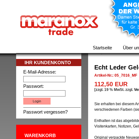
Startseite
Über u
IHR KUNDENKONTO
Echt Leder Ge
E-Mail-Adresse:
Artikel-Nr.: 05_7016_MF
112,50 EUR
Passwort:
[zzgl. 19 % MwSt. zzgl.
Ve
Sie erhalten bei diesem A
verschiedenen Farben (sie
Passwort vergessen?
Enthalten ist das abgebild
Visitenkarten, Notizen, G
WARENKORB
Original verpackte Neuwar