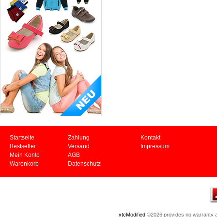
Startseite
Zahlung
Kontakt
Bestseller
Versand
Impressum
Mein Konto
AGB
Warenkorb
Datenschutz
xtcModified
©2026 provides no warranty an