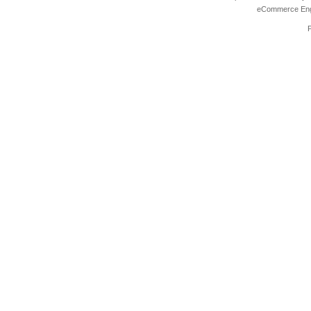
eCommerce Eng
P