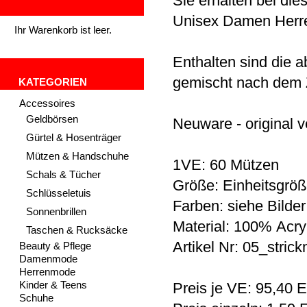
Sie erhalten bei di
Unisex Damen Herre
Ihr Warenkorb ist leer.
Enthalten sind die 
gemischt nach dem Z
KATEGORIEN
Accessoires
Geldbörsen
Neuware - original v
Gürtel & Hosenträger
Mützen & Handschuhe
1VE: 60 Mützen
Schals & Tücher
Größe: Einheitsgrö
Schlüsseletuis
Farben: siehe Bilder
Sonnenbrillen
Material: 100% Acry
Taschen & Rucksäcke
Artikel Nr: 05_stric
Beauty & Pflege
Damenmode
Herrenmode
Kinder & Teens
Preis je VE: 95,40
Schuhe