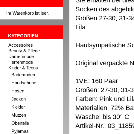
Sie erhalten bei d
Socken des abgebild
Ihr Warenkorb ist leer.
Größen 27-30, 31-3
Lila.
KATEGORIEN
Hautsympatische So
Accessoires
Beauty & Pflege
Damenmode
Original verpackte 
Herrenmode
Kinder & Teens
Bademoden
1VE: 160 Paar
Handschuhe
Größen: 27-30, 31-3
Hosen
Farben: Pink und Lil
Jacken
Materialien: 72% B
Kleider
Mützen
Wäsche: bis 30° C
Oberteile
Artikel-Nr.: 03_11859
Pyjamas