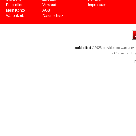
Bestseller
Versand
Impressum
Mein Konto
AGB
Warenkorb
Datenschutz
xtcModified
©2026 provides no warranty an
eCommerce Eng
P