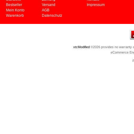
Bestseller
Versand
Impressum
Mein Konto
AGB
Warenkorb
Datenschutz
xtcModified
©2026 provides no warranty an
eCommerce Eng
P