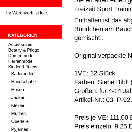
Sie erhalten einen 
Freizeit Sport Train
Ihr Warenkorb ist leer.
Enthalten ist das ab
Bündchen am Bauch 
KATEGORIEN
gemischt..
Accessoires
Beauty & Pflege
Original verpackte 
Damenmode
Herrenmode
Kinder & Teens
1VE: 12 Stück
Bademoden
Farben: Siehe Bild! 
Handschuhe
Hosen
Größen: für 4-14 Ja
Jacken
Artikel-Nr.: 03_P-92
Kleider
Mützen
Preis je VE: 111,00
Oberteile
Preis einzeln: 9,25
Pyjamas