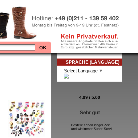
SPRACHE (LANGUAGE)
Select Language
▼
4.99
/
5
.00
Sehr gut
Bestelle schon langer Zeit
und wie immer Super-Servi...