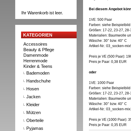
Bei diesem Angebot könn
Ihr Warenkorb ist leer.
1VE: 500 Paar
Farben: siehe Beispielbild
Größen: 17-22, 23-27, 28-
KATEGORIEN
Materialien: Baumwolle u
Wäsche: 30° bzw. 40° C
Accessoires
Artikel-Nr.: 03_socken-mi
Beauty & Pflege
Damenmode
Preis je VE (500 Paar): 1
Herrenmode
Preis je Paar: 0,38 EUR
Kinder & Teens
oder
Bademoden
Handschuhe
1VE: 1000 Paar
Farben: siehe Beispielbild
Hosen
Größen: 17-22, 23-27, 28-
Jacken
Materialien: Baumwolle u
Wäsche: 30° bzw. 40° C
Kleider
Artikel-Nr.: 03_socken-mi
Mützen
Preis je VE (1000 Paar): 
Oberteile
Preis je Paar: 0,35 EUR
Pyjamas