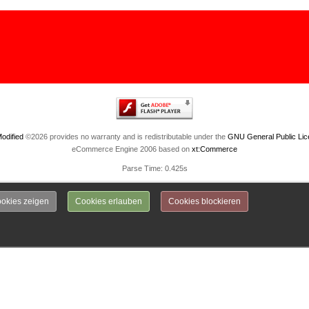
odified
©2026 provides no warranty and is redistributable under the
GNU General Public Lic
eCommerce Engine 2006 based on
xt:Commerce
Parse Time: 0.425s
okies zeigen
Cookies erlauben
Cookies blockieren