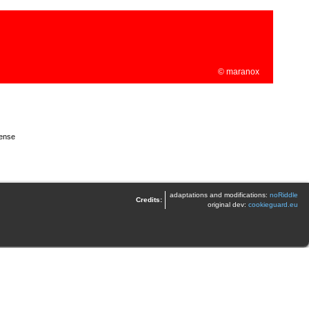
© maranox
ense
adaptations and modifications:
noRiddle
Credits:
original dev:
cookieguard.eu