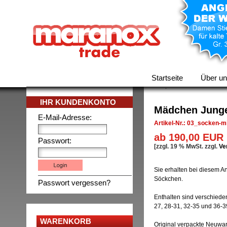
Startseite
Über u
IHR KUNDENKONTO
Mädchen Jungen
E-Mail-Adresse:
Artikel-Nr.: 03_socken-m
ab 190,00 EUR
Passwort:
[zzgl. 19 % MwSt. zzgl.
Ve
Sie erhalten bei diesem 
Söckchen.
Passwort vergessen?
Enthalten sind verschiede
27, 28-31, 32-35 und 36-39
WARENKORB
Original verpackte Neuwar