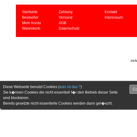
Startseite
Zahlung
Kontakt
Bestseller
Versand
Impressum
Mein Konto
AGB
Warenkorb
Datenschutz
xtcM
Diese Webseite benutzt Cookies (
was ist das ?
)
Co
Sie k�nnen Cookies die nicht essentiell f�r den Betrieb dieser Seite
sind blockieren.
Bereits gesetzte nicht essentielle Cookies werden dann gel�scht.