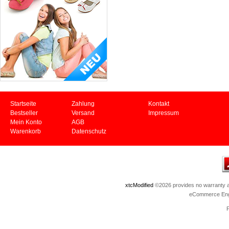
Startseite
Zahlung
Kontakt
Bestseller
Versand
Impressum
Mein Konto
AGB
Warenkorb
Datenschutz
xtcModified
©2026 provides no warranty an
eCommerce Eng
P