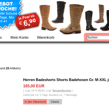
ns
Mein Konto
Warenkorb
samt
20
Artikeln)
Herren Badeshorts Shorts Badehosen Gr. M-XXL j
165,00 EUR
( zzgl. 19 % MwSt. zzgl.
Versandkosten
)
Lieferzeit: ca. 5 Tage, Ausland ca. 7 Werktage