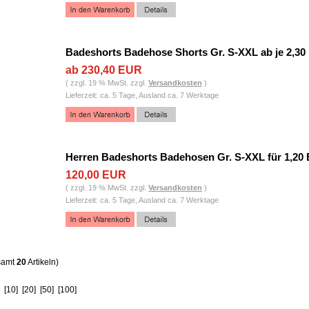
Badeshorts Badehose Shorts Gr. S-XXL ab je 2,3
ab 230,40 EUR
( zzgl. 19 % MwSt. zzgl.
Versandkosten
)
Lieferzeit: ca. 5 Tage, Ausland ca. 7 Werktage
Herren Badeshorts Badehosen Gr. S-XXL für 1,20
120,00 EUR
( zzgl. 19 % MwSt. zzgl.
Versandkosten
)
Lieferzeit: ca. 5 Tage, Ausland ca. 7 Werktage
samt
20
Artikeln)
[10]
[20]
[50]
[100]