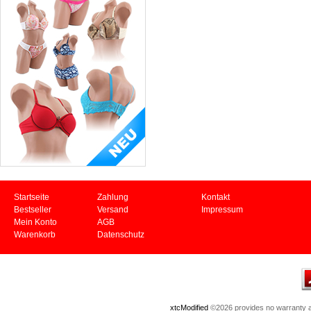
Startseite
Zahlung
Kontakt
Bestseller
Versand
Impressum
Mein Konto
AGB
Warenkorb
Datenschutz
xtcModified
©2026 provides no warranty an