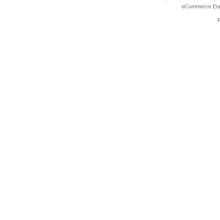
eCommerce Eng
P