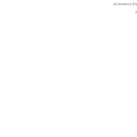
eCommerce Eng
P