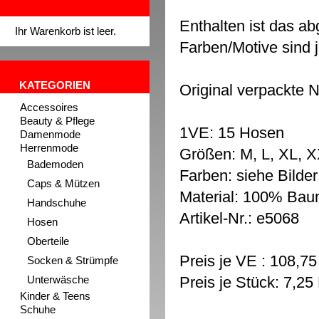
Enthalten ist das a
Ihr Warenkorb ist leer.
Farben/Motive sind 
KATEGORIEN
Original verpackte 
Accessoires
Beauty & Pflege
1VE: 15 Hosen
Damenmode
Herrenmode
Größen: M, L, XL, X
Bademoden
Farben: siehe Bilder
Caps & Mützen
Material: 100% Bau
Handschuhe
Artikel-Nr.: e5068
Hosen
Oberteile
Preis je VE : 108,7
Socken & Strümpfe
Unterwäsche
Preis je Stück: 7,2
Kinder & Teens
Schuhe