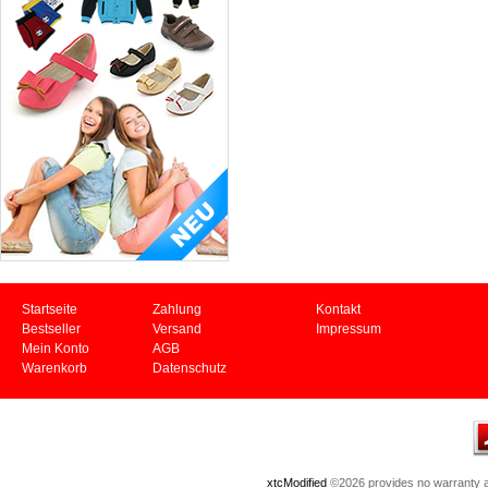
Startseite
Zahlung
Kontakt
Bestseller
Versand
Impressum
Mein Konto
AGB
Warenkorb
Datenschutz
xtcModified
©2026 provides no warranty an