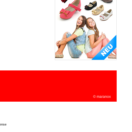
© maranox
ense