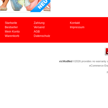
Startseite
Zahlung
Kontakt
Bestseller
Versand
Impressum
Mein Konto
AGB
Warenkorb
Datenschutz
xtcModified
©2026 provides no warranty an
eCommerce Eng
P