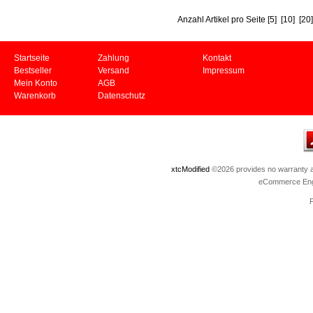
Anzahl Artikel pro Seite
[5]
[10]
[20]
Startseite
Zahlung
Kontakt
Bestseller
Versand
Impressum
Mein Konto
AGB
Warenkorb
Datenschutz
xtcModified
©2026 provides no warranty an
eCommerce Eng
P