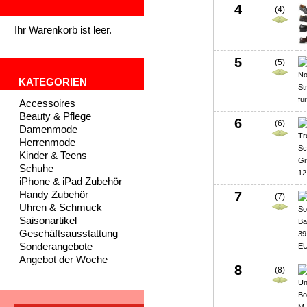
4
(4)
Ihr Warenkorb ist leer.
5
(5)
KATEGORIEN
Accessoires
Beauty & Pflege
6
(6)
Damenmode
Herrenmode
Kinder & Teens
Schuhe
iPhone & iPad Zubehör
Handy Zubehör
7
(7)
Uhren & Schmuck
Saisonartikel
Geschäftsausstattung
Sonderangebote
Angebot der Woche
8
(8)