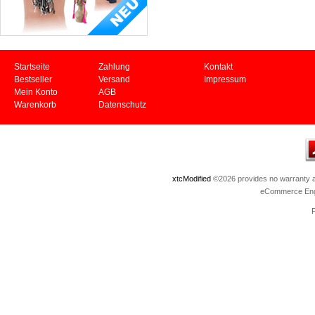
Startseite
Zahlung
Kontakt
Bestseller
Versand
Impressum
Mein Konto
AGB
Warenkorb
Datenschutz
xtcModified
©2026 provides no warranty an
eCommerce Eng
P