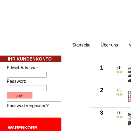
Startseite
Über uns
M
IHR KUNDENKONTO
Platz
+/-
Bi
1
E-Mail-Adresse:
(1)
Passwort:
2
(2)
Passwort vergessen?
3
(3)
WARENKORB